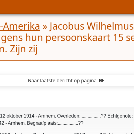
d-Amerika
»
Jacobus Wilhelmus
olgens hun persoonskaart 15 
 Zijn zij
Naar laatste bericht
op pagina
oktober 1914 - Arnhem. Overleden:.................?? Echtgenot
Arnhem. Begraafplaats:.................??