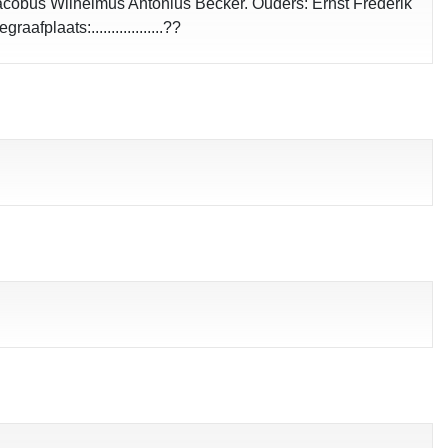
t: Jacobus Wilhelmus Antonius Becker. Ouders: Ernst Frederik
laats:..................??