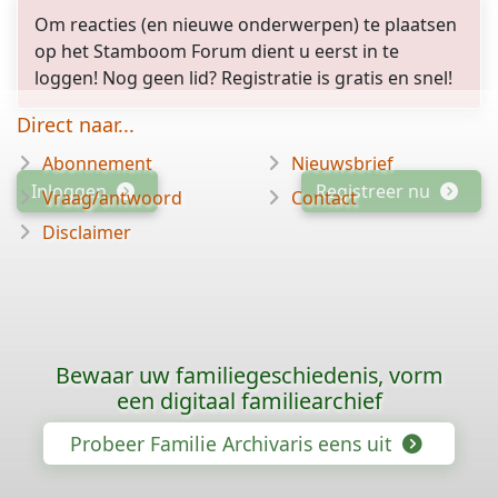
Om reacties (en nieuwe onderwerpen) te plaatsen
op het Stamboom Forum dient u eerst in te
loggen! Nog geen lid? Registratie is gratis en snel!
Direct naar...
Abonnement
Nieuwsbrief
Inloggen
Registreer nu
Vraag/antwoord
Contact
Disclaimer
Bewaar uw familiegeschiedenis, vorm
een digitaal familiearchief
Probeer Familie Archivaris eens uit