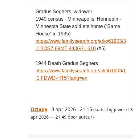
Gradus Seghers, widower
1940 census - Minneapolis, Hennepin -
opgelost
Minnesota State soldiers home (“Same
House” in 1935)
https://www.familysearch.org/ark:/61903/3
:1:3QS7-89MT-443G?i=610
(#5)
1944 Death Gradus Seghers
https://www.familysearch.org/ark:/61903/1
:1:FDWD-HT5?lang=en
Ozlady
- 3 apr 2026 - 21:15
(laatst bijgewerkt 3
apr 2026 — 21:49 door auteur)