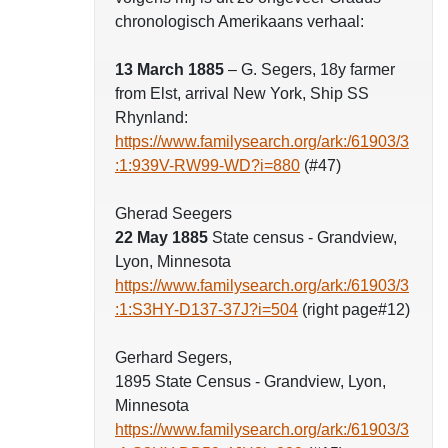
chronologisch Amerikaans verhaal:
13 March 1885
– G. Segers, 18y farmer
from Elst, arrival New York, Ship SS
Rhynland:
https://www.familysearch.org/ark:/61903/3
:1:939V-RW99-WD?i=880
(#47)
Gherad Seegers
22 May 1885
State census - Grandview,
Lyon, Minnesota
https://www.familysearch.org/ark:/61903/3
:1:S3HY-D137-37J?i=504
(right page#12)
Gerhard Segers,
1895 State Census - Grandview, Lyon,
Minnesota
https://www.familysearch.org/ark:/61903/3