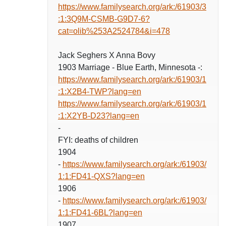
https://www.familysearch.org/ark:/61903/3
:1:3Q9M-CSMB-G9D7-6?
cat=olib%253A2524784&i=478
Jack Seghers X Anna Bovy
1903 Marriage - Blue Earth, Minnesota -:
https://www.familysearch.org/ark:/61903/1
:1:X2B4-TWP?lang=en
https://www.familysearch.org/ark:/61903/1
:1:X2YB-D23?lang=en
-
FYI: deaths of children
1904
-
https://www.familysearch.org/ark:/61903/
1:1:FD41-QXS?lang=en
1906
-
https://www.familysearch.org/ark:/61903/
1:1:FD41-6BL?lang=en
1907