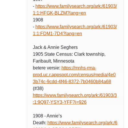
-
https://www.familysearch.org/ark:/61903/
1:1:HFGK-BLZM?lang=en
1908
-
https://www.familysearch.org/ark:/61903/
1:1:FDM1-7D4?lang=en
Jack & Annie Seghers
1905 State Census: Clark township,
Faribault, Minnesota
betere versie:
https://mnhs-rma-
prod.uc.r.appspot.com/census/media/4e0
3b74c-9cdd-4f46-8372-7b0460b84a68
(#38)
https://www.familysearch.org/ark:/61903/3
:1:9Q97-YSY3-YFF?i=926
1908 - Annie’s
Death:
https://www.familysearch.org/ark:/6