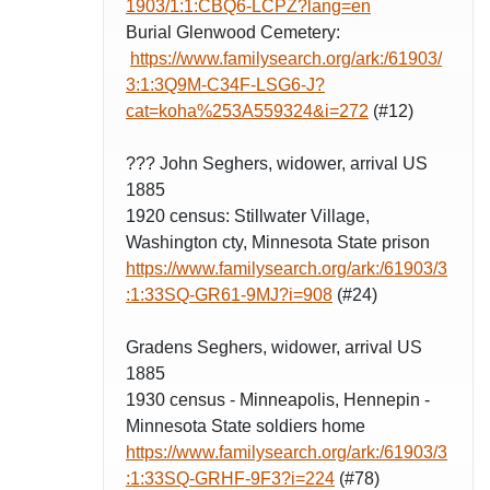
1903/1:1:CBQ6-LCPZ?lang=en
Burial Glenwood Cemetery:
https://www.familysearch.org/ark:/61903/
3:1:3Q9M-C34F-LSG6-J?
cat=koha%253A559324&i=272
(#12)
??? John Seghers, widower, arrival US
1885
1920 census: Stillwater Village,
Washington cty, Minnesota State prison
https://www.familysearch.org/ark:/61903/3
:1:33SQ-GR61-9MJ?i=908
(#24)
Gradens Seghers, widower, arrival US
1885
1930 census - Minneapolis, Hennepin -
Minnesota State soldiers home
https://www.familysearch.org/ark:/61903/3
:1:33SQ-GRHF-9F3?i=224
(#78)