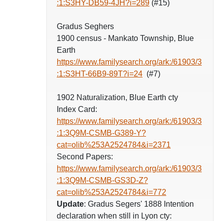
:1:S3HY-DB59-4JH?i=289
(#15)
Gradus Seghers
1900 census - Mankato Township, Blue
Earth
https://www.familysearch.org/ark:/61903/3
:1:S3HT-66B9-89T?i=24
(#7)
1902 Naturalization, Blue Earth cty
Index Card:
https://www.familysearch.org/ark:/61903/3
:1:3Q9M-CSMB-G389-Y?
cat=olib%253A2524784&i=2371
Second Papers:
https://www.familysearch.org/ark:/61903/3
:1:3Q9M-CSMB-GS3D-Z?
cat=olib%253A2524784&i=772
Update
: Gradus Segers' 1888 Intention
declaration when still in Lyon cty: