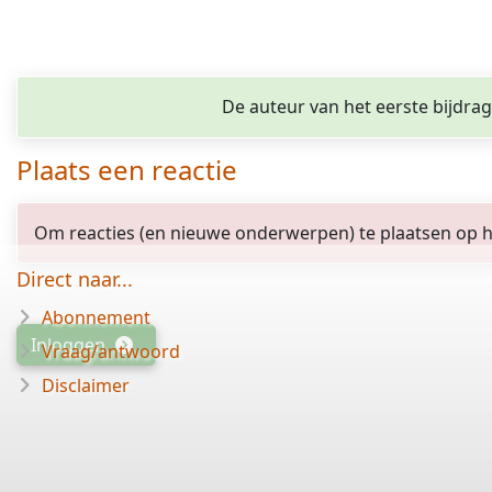
De auteur van het eerste bijdra
Plaats een reactie
Om reacties (en nieuwe onderwerpen) te plaatsen op het
Direct naar...
Abonnement
Inloggen
Vraag/antwoord
Disclaimer