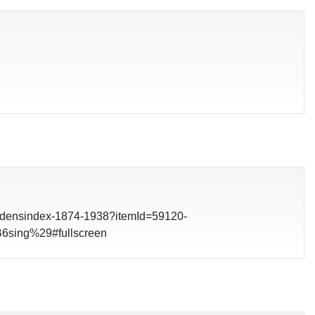
rlijdensindex-1874-1938?itemId=59120-
sing%29#fullscreen