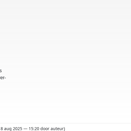
s
er-
 18 aug 2025 — 15:20 door auteur)