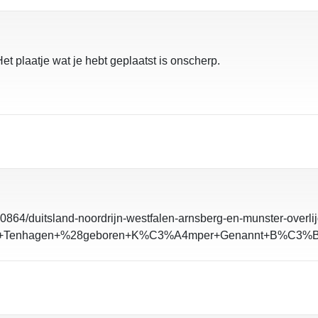
et plaatje wat je hebt geplaatst is onscherp.
-10864/duitsland-noordrijn-westfalen-arnsberg-en-munster-ove
ska+Tenhagen+%28geboren+K%C3%A4mper+Genannt+B%C3%B6