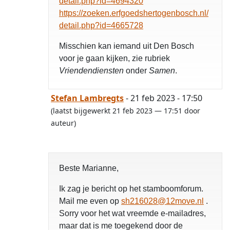
detail.php?id=4694320
https://zoeken.erfgoedshertogenbosch.nl/
detail.php?id=4665728
Misschien kan iemand uit Den Bosch
voor je gaan kijken, zie rubriek
Vriendendiensten
onder
Samen
.
Stefan Lambregts
- 21 feb 2023 - 17:50
(laatst bijgewerkt 21 feb 2023 — 17:51 door
auteur)
Beste Marianne,
Ik zag je bericht op het stamboomforum.
Mail me even op
sh216028@12move.nl
.
Sorry voor het wat vreemde e-mailadres,
maar dat is me toegekend door de