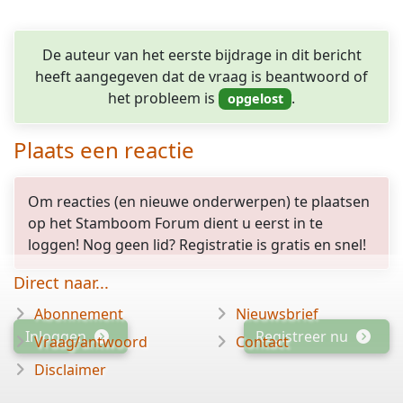
De auteur van het eerste bijdrage in dit bericht
heeft aangegeven dat de vraag is beantwoord of
het probleem is
.
Plaats een reactie
Om reacties (en nieuwe onderwerpen) te plaatsen
op het Stamboom Forum dient u eerst in te
loggen! Nog geen lid? Registratie is gratis en snel!
Direct naar...
Abonnement
Nieuwsbrief
Inloggen
Registreer nu
Vraag/antwoord
Contact
Disclaimer