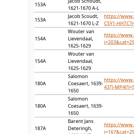
Jacob Schoudt,
153A
1621-1670 A-L
Jacob Scoudt,
https://www.
153A
1621-1670 L-Z
CSY1-HHTC?i
Wouter van
https://www.
154A
Lievendaal,
i=203&cat=2
1625-1629
Wouter van
154A
Lievendaal,
1625-1629
Salomon
https://www.
180A
Coesaert, 1639-
43TJ-MP4J?i
1650
Salomon
180A
Coesaert, 1639-
1650
Barent Jans
https://www.
187A
Deteringh,
i=167&cat=2