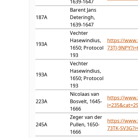
1639-1647
Barent Jans
187A
Deteringh,
1639-1647
Vechter
Hasewindius,
https://www.
193A
1650; Protocol
73TJ-9NPY?i
193
Vechter
Hasewindius,
193A
1650; Protocol
193
Nicolaas van
https://www.
223A
Bosvelt, 1645-
i=235&cat=2
1666
Zeger van der
https://www.
245A
Pullen, 1650-
73TK-SV3G?i
1666