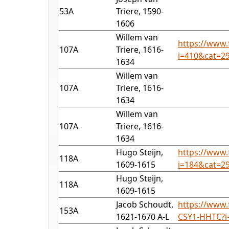
53A
Triere, 1590-
1606
Willem van
https://www.
107A
Triere, 1616-
i=410&cat=2
1634
Willem van
107A
Triere, 1616-
1634
Willem van
107A
Triere, 1616-
1634
Hugo Steijn,
https://www.
118A
1609-1615
i=184&cat=2
Hugo Steijn,
118A
1609-1615
Jacob Schoudt,
https://www.
153A
1621-1670 A-L
CSY1-HHTC?i