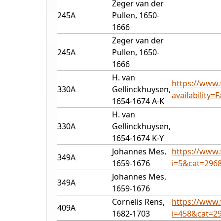
Zeger van der
245A
Pullen, 1650-
1666
Zeger van der
245A
Pullen, 1650-
1666
H. van
https://www.
330A
Gellinckhuysen,
availability
1654-1674 A-K
H. van
330A
Gellinckhuysen,
1654-1674 K-Y
Johannes Mes,
https://www.
349A
1659-1676
i=5&cat=296
Johannes Mes,
349A
1659-1676
Cornelis Rens,
https://www.
409A
1682-1703
i=458&cat=2