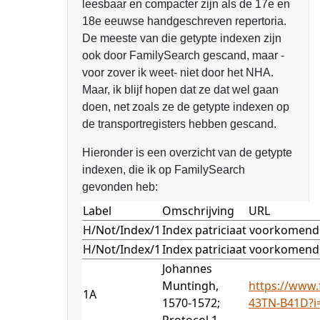
leesbaar en compacter zijn als de 17e en
18e eeuwse handgeschreven repertoria.
De meeste van die getypte indexen zijn
ook door FamilySearch gescand, maar -
voor zover ik weet- niet door het NHA.
Maar, ik blijf hopen dat ze dat wel gaan
doen, net zoals ze de getypte indexen op
de transportregisters hebben gescand.
Hieronder is een overzicht van de getypte
indexen, die ik op FamilySearch
gevonden heb:
Label
Omschrijving
URL
H/Not/Index/1
Index patriciaat voorkomend 
H/Not/Index/1
Index patriciaat voorkomend 
Johannes
Muntingh,
https://www.
1A
1570-1572;
43TN-B41D?i