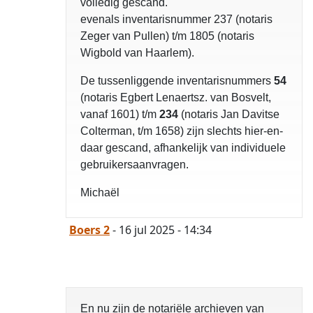
volledig gescand.
evenals inventarisnummer 237 (notaris
Zeger van Pullen) t/m 1805 (notaris
Wigbold van Haarlem).
opgelost
De tussenliggende inventarisnummers
54
(notaris Egbert Lenaertsz. van Bosvelt,
vanaf 1601) t/m
234
(notaris Jan Davitse
Colterman, t/m 1658) zijn slechts hier-en-
daar gescand, afhankelijk van individuele
gebruikersaanvragen.
Michaël
Boers 2
- 16 jul 2025 - 14:34
En nu zijn de notariële archieven van