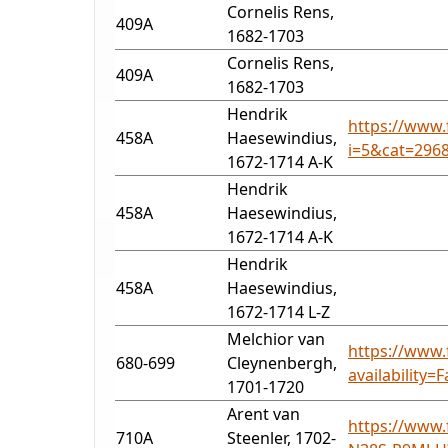
Cornelis Rens,
409A
1682-1703
Cornelis Rens,
409A
1682-1703
Hendrik
https://www.
458A
Haesewindius,
i=5&cat=296
1672-1714 A-K
Hendrik
458A
Haesewindius,
1672-1714 A-K
Hendrik
458A
Haesewindius,
1672-1714 L-Z
Melchior van
https://www.
680-699
Cleynenbergh,
availability
1701-1720
Arent van
https://www.
710A
Steenler, 1702-