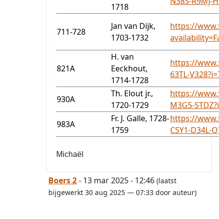
N38S-R9MJ-H
1718
Jan van Dijk,
https://www.
711-728
1703-1732
availability
H. van
https://www.
821A
Eeckhout,
63TL-V328?i
1714-1728
Th. Elout jr.,
https://www.
930A
1720-1729
M3G5-STDZ?
Fr. J. Galle, 1728-
https://www.
983A
1759
CSY1-D34L-Q
Michaël
Boers 2
- 13 mar 2025 - 12:46
(laatst
bijgewerkt 30 aug 2025 — 07:33 door auteur)