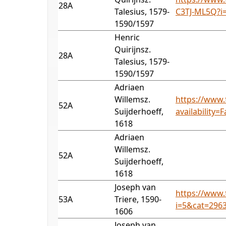
28A
Talesius, 1579-
C3TJ-ML5Q?i
1590/1597
Henric
Quirijnsz.
28A
Talesius, 1579-
1590/1597
Adriaen
Willemsz.
https://www.
52A
Suijderhoeff,
availability
1618
Adriaen
Willemsz.
52A
Suijderhoeff,
1618
Joseph van
https://www.
53A
Triere, 1590-
i=5&cat=296
1606
Joseph van