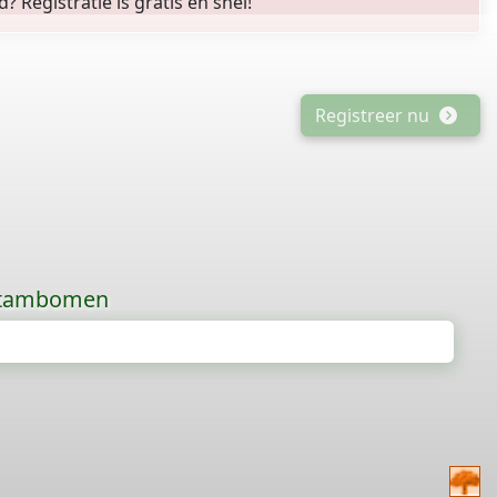
Registratie is gratis en snel!
Registreer nu
 stambomen