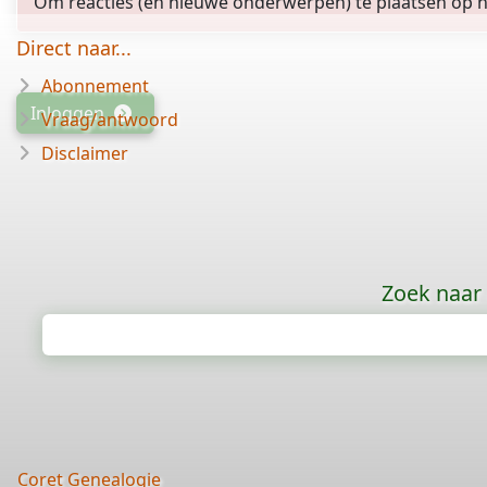
Om reacties (en nieuwe onderwerpen) te plaatsen op het
Direct naar...
Abonnement
Inloggen
Vraag/antwoord
Disclaimer
Zoek naar
Coret Genealogie