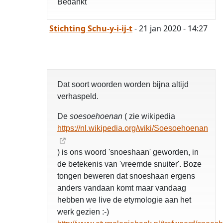
Bedankt
Stichting Schu-y-i-ij-t
- 21 jan 2020 - 14:27
Dat soort woorden worden bijna altijd
verhaspeld.
De
soesoehoenan
( zie wikipedia
https://nl.wikipedia.org/wiki/Soesoehoenan
) is ons woord 'snoeshaan' geworden, in
de betekenis van 'vreemde snuiter'. Boze
tongen beweren dat snoeshaan ergens
anders vandaan komt maar vandaag
hebben we live de etymologie aan het
werk gezien :-)
opgelost