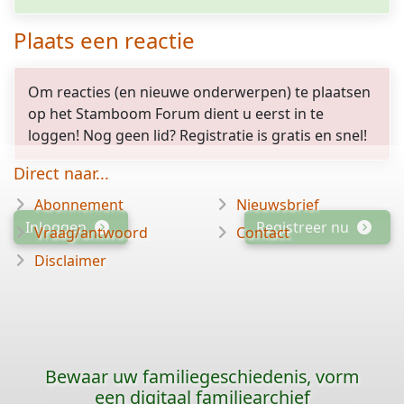
Plaats een reactie
Om reacties (en nieuwe onderwerpen) te plaatsen
op het Stamboom Forum dient u eerst in te
loggen! Nog geen lid? Registratie is gratis en snel!
Direct naar...
Abonnement
Nieuwsbrief
Inloggen
Registreer nu
Vraag/antwoord
Contact
Disclaimer
Bewaar uw familiegeschiedenis, vorm
een digitaal familiearchief