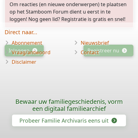
Om reacties (en nieuwe onderwerpen) te plaatsen
op het Stamboom Forum dient u eerst in te
loggen! Nog geen lid? Registratie is gratis en snel!
Direct naar...
Abonnement
Nieuwsbrief
Inloggen
Registreer nu
Vraag/antwoord
Contact
Disclaimer
Bewaar uw familiegeschiedenis, vorm
een digitaal familiearchief
Probeer Familie Archivaris eens uit