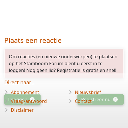
Plaats een reactie
Om reacties (en nieuwe onderwerpen) te plaatsen
op het Stamboom Forum dient u eerst in te
loggen! Nog geen lid? Registratie is gratis en snel!
Direct naar...
Abonnement
Nieuwsbrief
Inloggen
Registreer nu
Vraag/antwoord
Contact
Disclaimer