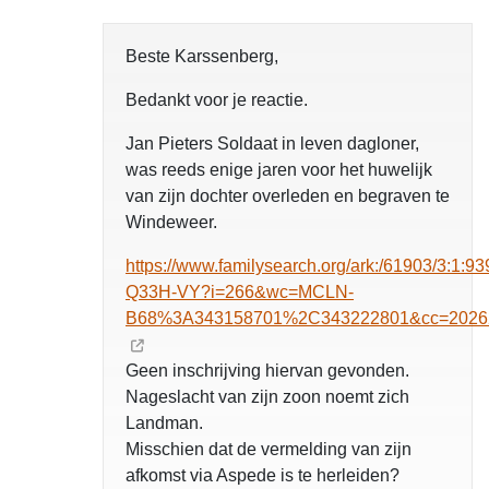
Beste Karssenberg,
Bedankt voor je reactie.
Jan Pieters Soldaat in leven dagloner,
was reeds enige jaren voor het huwelijk
van zijn dochter overleden en begraven te
Windeweer.
https://www.familysearch.org/ark:/61903/3:1:93
Q33H-VY?i=266&wc=MCLN-
B68%3A343158701%2C343222801&cc=2026
Geen inschrijving hiervan gevonden.
Nageslacht van zijn zoon noemt zich
Landman.
Misschien dat de vermelding van zijn
afkomst via Aspede is te herleiden?