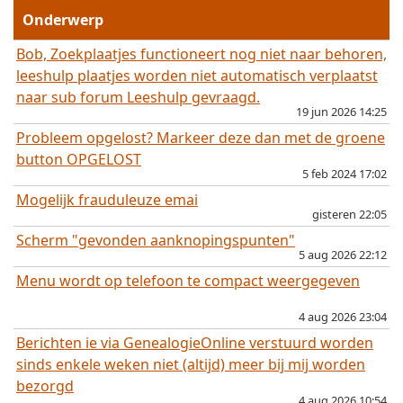
Onderwerp
Bob, Zoekplaatjes functioneert nog niet naar behoren,
leeshulp plaatjes worden niet automatisch verplaatst
naar sub forum Leeshulp gevraagd.
19 jun 2026 14:25
Probleem opgelost? Markeer deze dan met de groene
button OPGELOST
5 feb 2024 17:02
Mogelijk frauduleuze emai
gisteren 22:05
Scherm "gevonden aanknopingspunten"
5 aug 2026 22:12
Menu wordt op telefoon te compact weergegeven
4 aug 2026 23:04
Berichten ie via GenealogieOnline verstuurd worden
sinds enkele weken niet (altijd) meer bij mij worden
bezorgd
4 aug 2026 10:54