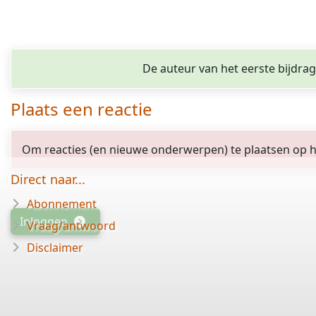
De auteur van het eerste bijdra
Plaats een reactie
Om reacties (en nieuwe onderwerpen) te plaatsen op het
Direct naar...
Abonnement
Inloggen
Vraag/antwoord
Disclaimer