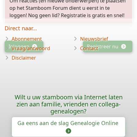
Om reacties (en nieuwe onderwerpen) te plaatsen
op het Stamboom Forum dient u eerst in te
loggen! Nog geen lid? Registratie is gratis en snel!
Direct naar...
Abonnement
Nieuwsbrief
Inloggen
Registreer nu
Vraag/antwoord
Contact
Disclaimer
Wilt u uw stamboom via Internet laten
zien aan familie, vrienden en collega-
genealogen?
Ga eens aan de slag Genealogie Online