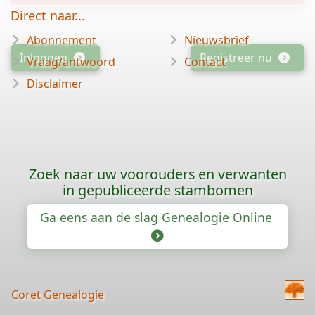
Direct naar...
Abonnement
Nieuwsbrief
Inloggen
Registreer nu
Vraag/antwoord
Contact
Disclaimer
Zoek naar uw voorouders en verwanten
in gepubliceerde stambomen
Ga eens aan de slag Genealogie Online
Coret Genealogie