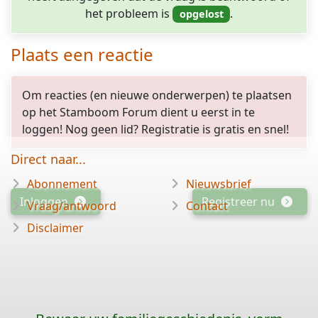
het probleem is
.
Plaats een reactie
Om reacties (en nieuwe onderwerpen) te plaatsen
op het Stamboom Forum dient u eerst in te
loggen! Nog geen lid? Registratie is gratis en snel!
Direct naar...
Abonnement
Nieuwsbrief
Inloggen
Registreer nu
Vraag/antwoord
Contact
Disclaimer