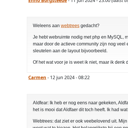
Enno Borgsteede
- 11 jun 2024 - 23:00
(laatst 
Weleens aan
webtrees
gedacht?
Je hebt webruimte nodig met php en MySQL, maar 
maar door de actieve community zijn nog veel e
sleutelen aan de layout bijvoorbeeld.
Of het wat voor je is weet ik niet, maar ik den
Carmen
- 12 jun 2024 - 08:22
Aldfear: Ik heb er nog eens naar gekeken, Aldf
het is mooi dat Aldfaer dit toch heeft. Ik had w
Webtrees: dat ziet er ook veebelovend uit. Mijn
weet wat te kiezen. Het belangrijkste bij een p