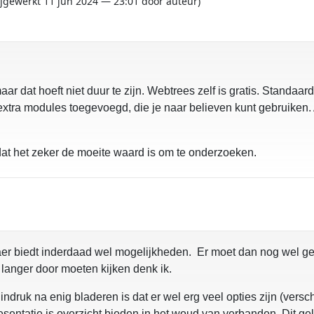
bijgewerkt 11 jun 2024 — 23:01 door auteur)
dat hoeft niet duur te zijn. Webtrees zelf is gratis. Standaard 
xtra modules toegevoegd, die je naar believen kunt gebruiken. Al
k dat het zeker de moeite waard is om te onderzoeken.
aer biedt inderdaad wel mogelijkheden. Er moet dan nog wel ges
at langer door moeten kijken denk ik.
 indruk na enig bladeren is dat er wel erg veel opties zijn (vers
resentatie is overzicht bieden in het woud van verbanden. Dit g