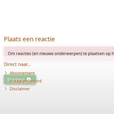
Plaats een reactie
Om reacties (en nieuwe onderwerpen) te plaatsen op het
Direct naar...
Abonnement
Inloggen
Vraag/antwoord
Disclaimer