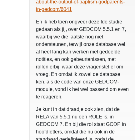
about-the-output-of-baptism-godparents-
in-gedcom/6041
En ik heb toen ongveer dezelfde studie
gedaan als jij, over GEDCOM 5.5.1 en 7,
waarbij we die laatste nog niet
ondersteunen, terwijl onze database wel
al heel lang kan werken met gedeelde
notities, en ook gebeurtenissen, met
rollen erbij, waar deze vragensteller om
vroeg. En omdat ik zowel de database
ken, als de code van onze GEDCOM-
module, vond ik het wel passend om even
te reageren.
Je kunt in dat draadje ook zien, dat de
RELA van 5.5.1 nu een ROLE is, in
GEDCOM 7. En bij die rol staat GODP in
hoofdletters, omdat die nu ook in de
standaard gedefinieerd is, zodat de