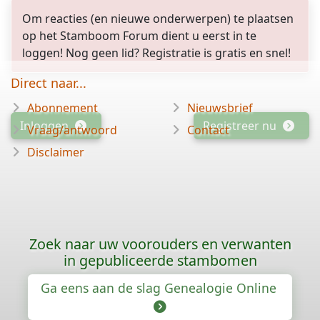
Om reacties (en nieuwe onderwerpen) te plaatsen
op het Stamboom Forum dient u eerst in te
loggen! Nog geen lid? Registratie is gratis en snel!
Direct naar...
Abonnement
Nieuwsbrief
Inloggen
Registreer nu
Vraag/antwoord
Contact
Disclaimer
Zoek naar uw voorouders en verwanten
in gepubliceerde stambomen
Ga eens aan de slag Genealogie Online