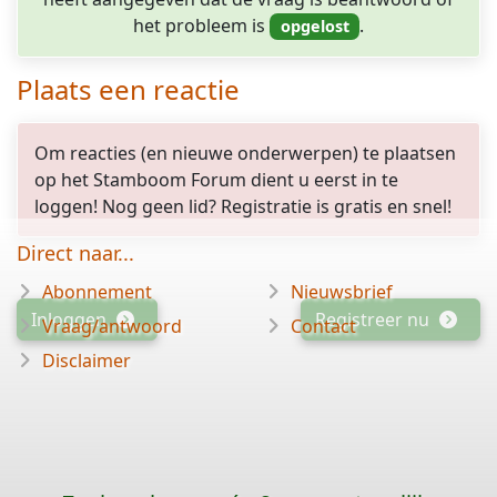
het probleem is
.
Plaats een reactie
Om reacties (en nieuwe onderwerpen) te plaatsen
op het Stamboom Forum dient u eerst in te
loggen! Nog geen lid? Registratie is gratis en snel!
Direct naar...
Abonnement
Nieuwsbrief
Inloggen
Registreer nu
Vraag/antwoord
Contact
Disclaimer