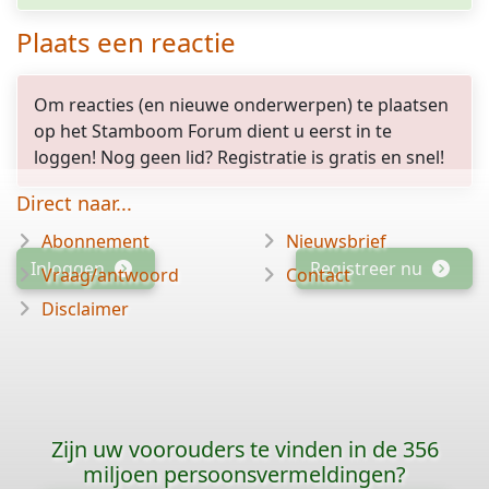
Plaats een reactie
Om reacties (en nieuwe onderwerpen) te plaatsen
op het Stamboom Forum dient u eerst in te
loggen! Nog geen lid? Registratie is gratis en snel!
Direct naar...
Abonnement
Nieuwsbrief
Inloggen
Registreer nu
Vraag/antwoord
Contact
Disclaimer
Zijn uw voorouders te vinden in de 356
miljoen persoonsvermeldingen?