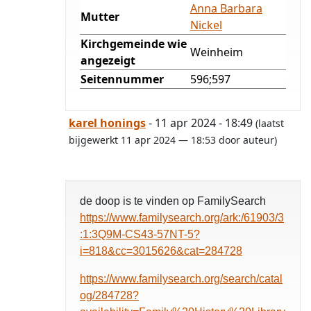
Anna Barbara
Mutter
Nickel
Kirchgemeinde wie
Weinheim
angezeigt
Seitennummer
596;597
karel honings
- 11 apr 2024 - 18:49
(laatst
bijgewerkt 11 apr 2024 — 18:53 door auteur)
de doop is te vinden op FamilySearch
https://www.familysearch.org/ark:/61903/3
:1:3Q9M-CS43-57NT-5?
i=818&cc=3015626&cat=284728
https://www.familysearch.org/search/catal
og/284728?