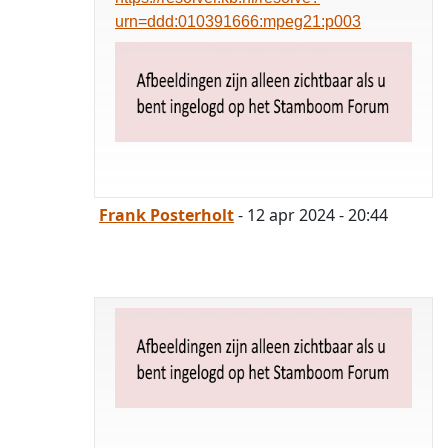
urn=ddd:010391666:mpeg21:p003
Frank Posterholt
- 12 apr 2024 - 20:44
opgelost