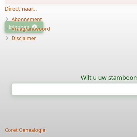
Direct naar...
Abonnement
Inloggen
Vraag/antwoord
Disclaimer
Wilt u uw stamboom 
Coret Genealogie