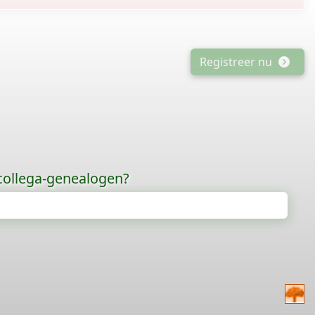
Registreer nu
 collega-genealogen?