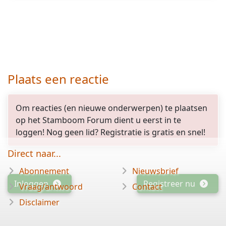
Plaats een reactie
Om reacties (en nieuwe onderwerpen) te plaatsen
op het Stamboom Forum dient u eerst in te
loggen! Nog geen lid? Registratie is gratis en snel!
Direct naar...
Abonnement
Nieuwsbrief
Inloggen
Registreer nu
Vraag/antwoord
Contact
Disclaimer