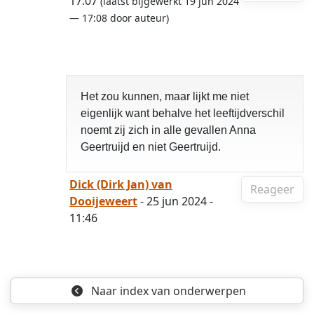
17:07
(laatst bijgewerkt 19 jun 2024
— 17:08 door auteur)
Het zou kunnen, maar lijkt me niet
eigenlijk want behalve het leeftijdverschil
noemt zij zich in alle gevallen Anna
Geertruijd en niet Geertruijd.
Dick (Dirk Jan) van
Reageer
Dooijeweert
- 25 jun 2024 -
11:46
Naar index
van onderwerpen