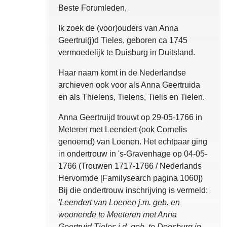
Beste Forumleden,
Ik zoek de (voor)ouders van Anna
Geertrui(j)d Tieles, geboren ca 1745
vermoedelijk te Duisburg in Duitsland.
Haar naam komt in de Nederlandse
archieven ook voor als Anna Geertruida
en als Thielens, Tielens, Tielis en Tielen.
Anna Geertruijd trouwt op 29-05-1766 in
Meteren met Leendert (ook Cornelis
genoemd) van Loenen. Het echtpaar ging
in ondertrouw in 's-Gravenhage op 04-05-
1766 (Trouwen 1717-1766 / Nederlands
Hervormde [Familysearch pagina 1060])
Bij die ondertrouw inschrijving is vermeld:
'Leendert van Loenen j.m. geb. en
woonende te Meeteren met Anna
Geertruid Tieles j.d. geb. te Doesburg in