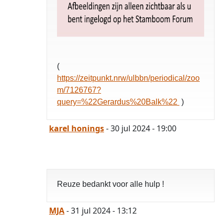
(
https://zeitpunkt.nrw/ulbbn/periodical/zoo
m/7126767?
query=%22Gerardus%20Balk%22
)
karel honings
- 30 jul 2024 - 19:00
Reuze bedankt voor alle hulp !
MJA
- 31 jul 2024 - 13:12
opgelost