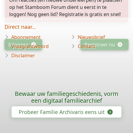
Om reacties (en nieuwe onderwerpen) te plaatsen
op het Stamboom Forum dient u eerst in te
loggen! Nog geen lid? Registratie is gratis en snel!
Direct naar...
Abonnement
Nieuwsbrief
Inloggen
Registreer nu
Vraag/antwoord
Contact
Disclaimer
Bewaar uw familiegeschiedenis, vorm
een digitaal familiearchief
Probeer Familie Archivaris eens uit