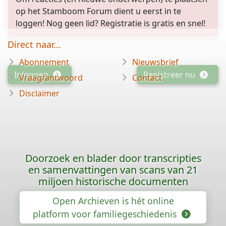
op het Stamboom Forum dient u eerst in te
loggen! Nog geen lid? Registratie is gratis en snel!
Direct naar...
Abonnement
Nieuwsbrief
Inloggen
Registreer nu
Vraag/antwoord
Contact
Disclaimer
Doorzoek en blader door transcripties
en samenvattingen van scans van 21
miljoen historische documenten
Open Archieven is hét online
platform voor familiegeschiedenis