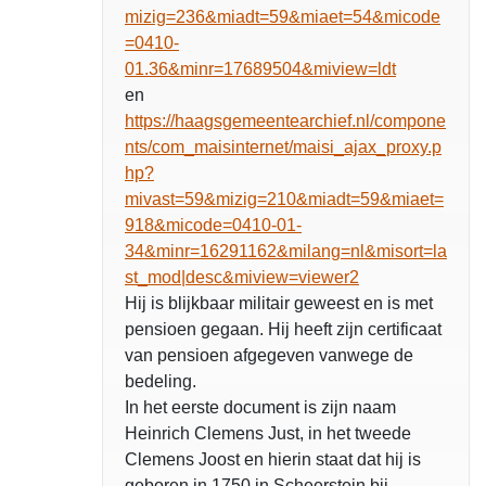
mizig=236&miadt=59&miaet=54&micode
=0410-
01.36&minr=17689504&miview=ldt
en
https://haagsgemeentearchief.nl/compone
nts/com_maisinternet/maisi_ajax_proxy.p
hp?
mivast=59&mizig=210&miadt=59&miaet=
918&micode=0410-01-
34&minr=16291162&milang=nl&misort=la
st_mod|desc&miview=viewer2
Hij is blijkbaar militair geweest en is met
pensioen gegaan. Hij heeft zijn certificaat
van pensioen afgegeven vanwege de
bedeling.
In het eerste document is zijn naam
Heinrich Clemens Just, in het tweede
Clemens Joost en hierin staat dat hij is
geboren in 1750 in Scheerstein bij