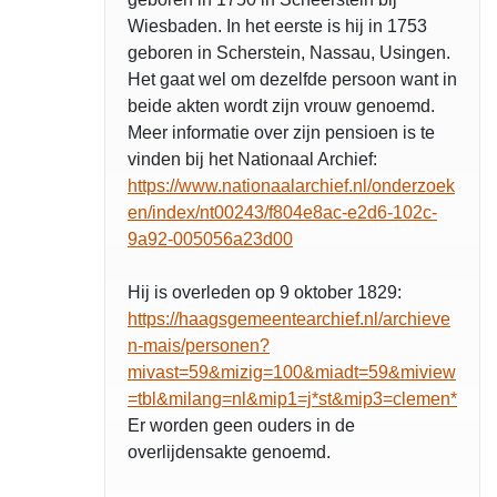
Wiesbaden. In het eerste is hij in 1753
geboren in Scherstein, Nassau, Usingen.
Het gaat wel om dezelfde persoon want in
beide akten wordt zijn vrouw genoemd.
Meer informatie over zijn pensioen is te
vinden bij het Nationaal Archief:
https://www.nationaalarchief.nl/onderzoek
en/index/nt00243/f804e8ac-e2d6-102c-
9a92-005056a23d00
Hij is overleden op 9 oktober 1829:
https://haagsgemeentearchief.nl/archieve
n-mais/personen?
mivast=59&mizig=100&miadt=59&miview
=tbl&milang=nl&mip1=j*st&mip3=clemen*
Er worden geen ouders in de
overlijdensakte genoemd.