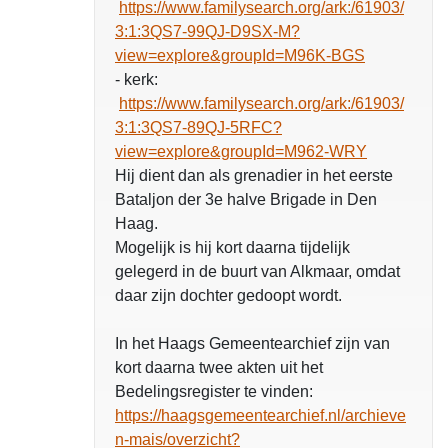
https://www.familysearch.org/ark:/61903/
3:1:3QS7-99QJ-D9SX-M?
view=explore&groupId=M96K-BGS
- kerk:
https://www.familysearch.org/ark:/61903/
3:1:3QS7-89QJ-5RFC?
view=explore&groupId=M962-WRY
Hij dient dan als grenadier in het eerste
Bataljon der 3e halve Brigade in Den
Haag.
Mogelijk is hij kort daarna tijdelijk
gelegerd in de buurt van Alkmaar, omdat
daar zijn dochter gedoopt wordt.
In het Haags Gemeentearchief zijn van
kort daarna twee akten uit het
Bedelingsregister te vinden:
https://haagsgemeentearchief.nl/archieve
n-mais/overzicht?