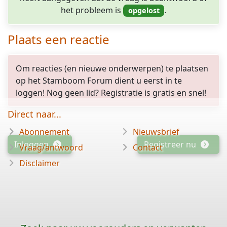
het probleem is
.
Plaats een reactie
Om reacties (en nieuwe onderwerpen) te plaatsen
op het Stamboom Forum dient u eerst in te
loggen! Nog geen lid? Registratie is gratis en snel!
Direct naar...
Abonnement
Nieuwsbrief
Inloggen
Registreer nu
Vraag/antwoord
Contact
Disclaimer