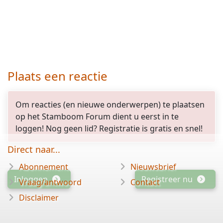
Plaats een reactie
Om reacties (en nieuwe onderwerpen) te plaatsen
op het Stamboom Forum dient u eerst in te
loggen! Nog geen lid? Registratie is gratis en snel!
Direct naar...
Abonnement
Nieuwsbrief
Inloggen
Registreer nu
Vraag/antwoord
Contact
Disclaimer