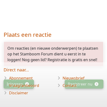
Plaats een reactie
Om reacties (en nieuwe onderwerpen) te plaatsen
op het Stamboom Forum dient u eerst in te
loggen! Nog geen lid? Registratie is gratis en snel!
Direct naar...
Abonnement
Nieuwsbrief
Inloggen
Registreer nu
Vraag/antwoord
Contact
Disclaimer