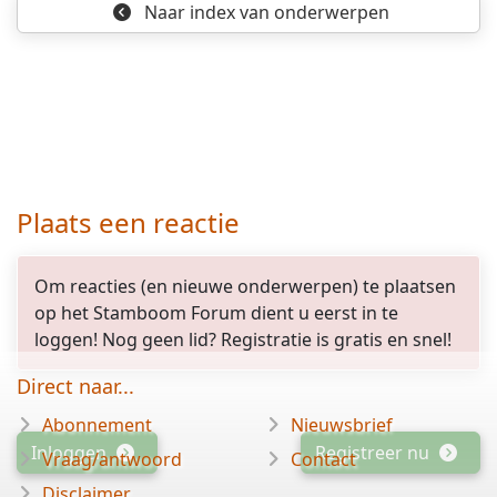
Naar index
van onderwerpen
Plaats een reactie
Om reacties (en nieuwe onderwerpen) te plaatsen
op het Stamboom Forum dient u eerst in te
loggen! Nog geen lid? Registratie is gratis en snel!
Direct naar...
Abonnement
Nieuwsbrief
Inloggen
Registreer nu
Vraag/antwoord
Contact
Disclaimer