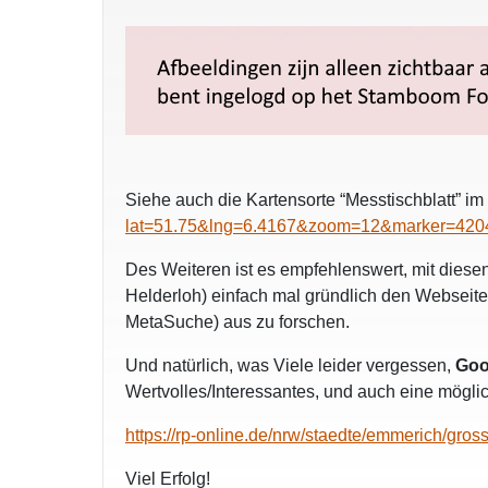
Siehe auch die Kartensorte “Messtischblatt” im
lat=51.75&lng=6.4167&zoom=12&marker=4
Des Weiteren ist es empfehlenswert, mit die
Helderloh) einfach mal gründlich den Webseit
MetaSuche) aus zu forschen.
Und natürlich, was Viele leider vergessen,
Goo
Wertvolles/Interessantes, und auch eine möglich
https://rp-online.de/nrw/staedte/emmerich/gros
Viel Erfolg!