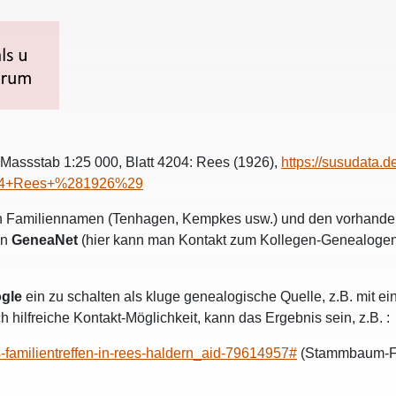
 Massstab 1:25 000, Blatt 4204: Rees (1926),
https://susudata.d
204+Rees+%281926%29
sen Familiennamen (Tenhagen, Kempkes usw.) und den vorhande
en
GeneaNet
(hier kann man Kontakt zum Kollegen-Genealoge
gle
ein zu schalten als kluge genealogische Quelle, z.B. mit 
 hilfreiche Kontakt-Möglichkeit, kann das Ergebnis sein, z.B. :
s-familientreffen-in-rees-haldern_aid-79614957#
(Stammbaum-For