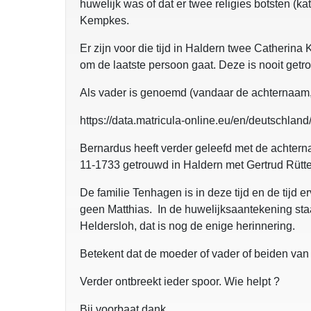
huwelijk was of dat er twee religies botsten (k
Kempkes.
Er zijn voor die tijd in Haldern twee Catherina
om de laatste persoon gaat. Deze is nooit getro
Als vader is genoemd (vandaar de achternaam, 
https://data.matricula-online.eu/en/deutschla
Bernardus heeft verder geleefd met de achter
11-1733 getrouwd in Haldern met Gertrud Rütter
De familie Tenhagen is in deze tijd en de tijd 
geen Matthias. In de huwelijksaantekening sta
Heldersloh, dat is nog de enige herinnering.
Betekent dat de moeder of vader of beiden v
Verder ontbreekt ieder spoor. Wi
Bij voorbaat dank