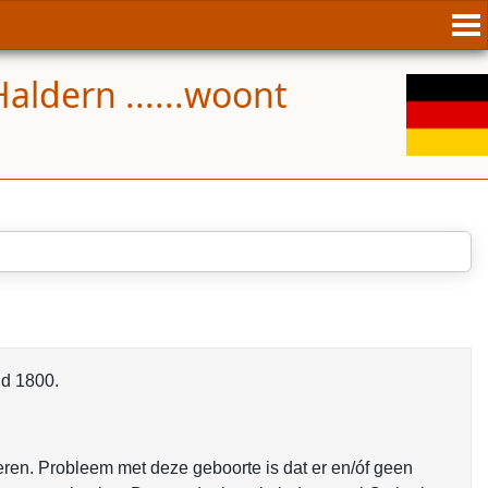
aldern ......woont
nd 1800.
eren. Probleem met deze geboorte is dat er en/óf geen