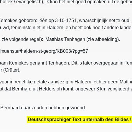
atholiek / evangelisch), ik kan het niet goed opmaken uit de ge
 Kempkes geboren: één op 3-10-1751, waarschijnlijk net te oud, d
uwd, tenminste niet in Haldern, en heeft ook nooit andere kinde
zie volgende regel): Matthias Tenhagen (zie afbeelding).
nd/muenster/haldern-st-georg/KB003/?pg=57
naam Kempkes genannt Tenhagen. Dit is later overgegaan in Ten
 (Grüter).
ervoor in redelijke getale aanwezig in Haldern, echter geen Mat
at dat Bernhard uit Heldersloh komt, ongeveer 3 km verwijderd 
an Bernhard daar zouden hebben gewoond.
e helpt ?
Deutschsprachiger Text unterhalb des Bildes !