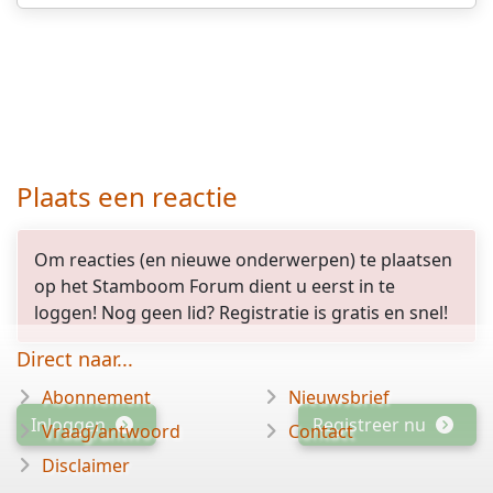
Plaats een reactie
Om reacties (en nieuwe onderwerpen) te plaatsen
op het Stamboom Forum dient u eerst in te
loggen! Nog geen lid? Registratie is gratis en snel!
Direct naar...
Abonnement
Nieuwsbrief
Inloggen
Registreer nu
Vraag/antwoord
Contact
Disclaimer