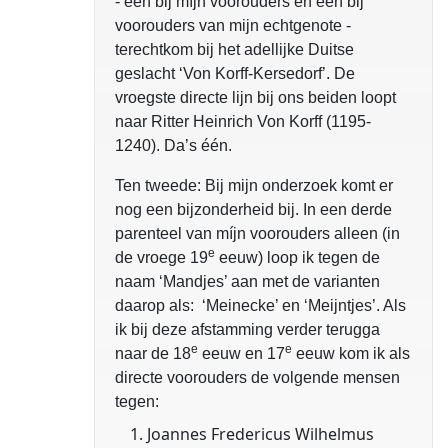
- een bij míjn voorouders en een bij
voorouders van mijn echtgenote -
terechtkom bij het adellijke Duitse
geslacht ‘Von Korff-Kersedorf’. De
vroegste directe lijn bij ons beiden loopt
naar Ritter Heinrich Von Korff (1195-
1240). Da’s één.
Ten tweede: Bij mijn onderzoek komt er
nog een bijzonderheid bij. In een derde
parenteel van míjn voorouders alleen (in
e
de vroege 19
eeuw) loop ik tegen de
naam ‘Mandjes’ aan met de varianten
daarop als: ‘Meinecke’ en ‘Meijntjes’. Als
ik bij deze afstamming verder terugga
e
e
naar de 18
eeuw en 17
eeuw kom ik als
directe voorouders de volgende mensen
tegen:
Joannes Fredericus Wilhelmus