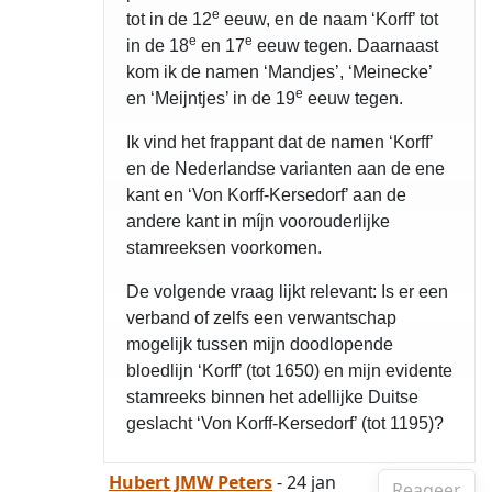
e
tot in de 12
eeuw, en de naam ‘Korff’ tot
e
e
in de 18
en 17
eeuw tegen. Daarnaast
kom ik de namen ‘Mandjes’, ‘Meinecke’
e
en ‘Meijntjes’ in de 19
eeuw tegen.
Ik vind het frappant dat de namen ‘Korff’
en de Nederlandse varianten aan de ene
kant en ‘Von Korff-Kersedorf’ aan de
andere kant in míjn voorouderlijke
stamreeksen voorkomen.
De volgende vraag lijkt relevant: Is er een
verband of zelfs een verwantschap
mogelijk tussen mijn doodlopende
bloedlijn ‘Korff’ (tot 1650) en mijn evidente
stamreeks binnen het adellijke Duitse
geslacht ‘Von Korff-Kersedorf’ (tot 1195)?
Hubert JMW Peters
- 24 jan
Reageer