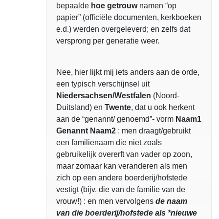
bepaalde
hoe getrouw
namen “op
papier” (officiële documenten, kerkboeken
e.d.) werden overgeleverd; en zelfs dat
versprong per generatie weer.
Nee, hier lijkt mij iets anders aan de orde,
een typisch verschijnsel uit
Niedersachsen/Westfalen
(Noord-
Duitsland) en
Twente
, dat u ook herkent
aan de “genannt/ genoemd”- vorm
Naam1
Genannt Naam2
: men draagt/gebruikt
een familienaam die niet zoals
gebruikelijk overerft van vader op zoon,
maar zomaar kan veranderen als men
zich op een andere boerderij/hofstede
vestigt (bijv. die van de familie van de
vrouw!) : en men vervolgens
de naam
van die boerderij/hofstede als *nieuwe