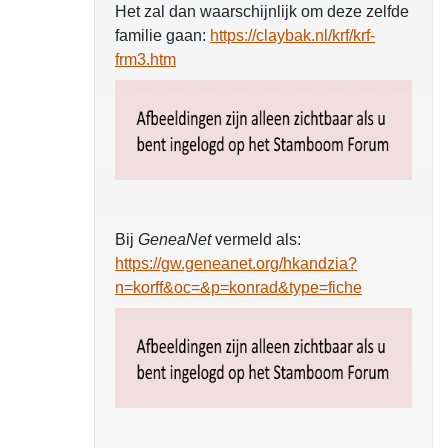
Het zal dan waarschijnlijk om deze zelfde
familie gaan:
https://claybak.nl/krf/krf-
frm3.htm
Bij
GeneaNet
vermeld als:
https://gw.geneanet.org/hkandzia?
n=korff&oc=&p=konrad&type=fiche