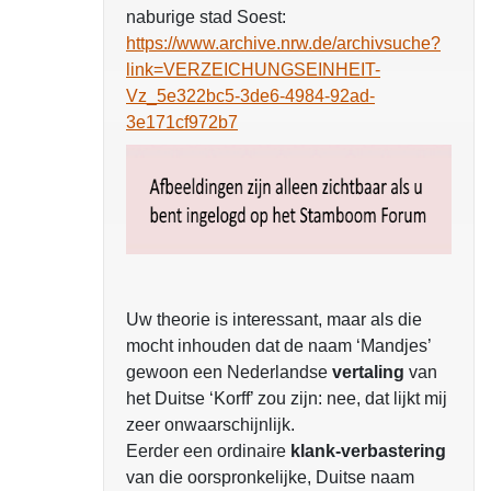
naburige stad Soest:
https://www.archive.nrw.de/archivsuche?
link=VERZEICHUNGSEINHEIT-
Vz_5e322bc5-3de6-4984-92ad-
3e171cf972b7
Uw theorie is interessant, maar als die
mocht inhouden dat de naam ‘Mandjes’
gewoon een Nederlandse
vertaling
van
het Duitse ‘Korff’ zou zijn: nee, dat lijkt mij
zeer onwaarschijnlijk.
Eerder een ordinaire
klank-verbastering
van die oorspronkelijke, Duitse naam