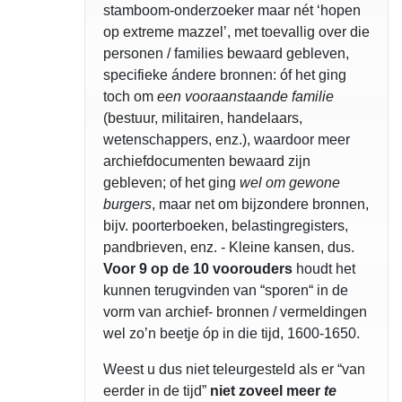
stamboom-onderzoeker maar nét ‘hopen
op extreme mazzel’, met toevallig over die
personen / families bewaard gebleven,
specifieke ándere bronnen: óf het ging
toch om
een vooraanstaande familie
(bestuur, militairen, handelaars,
wetenschappers, enz.), waardoor meer
archiefdocumenten bewaard zijn
gebleven; of het ging
wel om gewone
burgers
, maar net om bijzondere bronnen,
bijv. poorterboeken, belastingregisters,
pandbrieven, enz. - Kleine kansen, dus.
Voor 9 op de 10 voorouders
houdt het
kunnen terugvinden van “sporen“ in de
vorm van archief- bronnen / vermeldingen
wel zo’n beetje óp in die tijd, 1600-1650.
Weest u dus niet teleurgesteld als er “van
eerder in de tijd”
niet zoveel meer
te