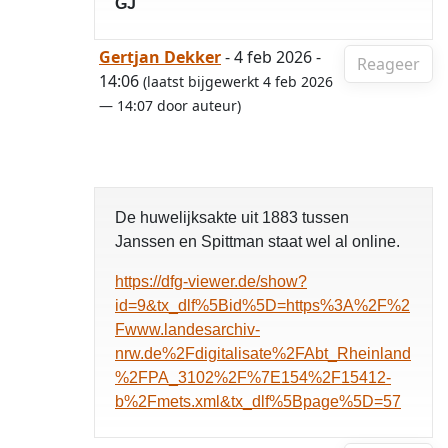
GJ
Gertjan Dekker
- 4 feb 2026 -
Reageer
14:06
(laatst bijgewerkt 4 feb 2026
— 14:07 door auteur)
De huwelijksakte uit 1883 tussen
Janssen en Spittman staat wel al online.
https://dfg-viewer.de/show?
id=9&tx_dlf%5Bid%5D=https%3A%2F%2
Fwww.landesarchiv-
nrw.de%2Fdigitalisate%2FAbt_Rheinland
%2FPA_3102%2F%7E154%2F15412-
b%2Fmets.xml&tx_dlf%5Bpage%5D=57