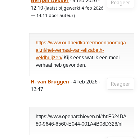
Gertjan Dekker
- 4 feb 2026 -
Reageer
12:10
(laatst bijgewerkt 4 feb 2026
— 14:11 door auteur)
https://www.oudheidkamerrhoonpoortuga
al.nl/het-verhaal-van-elizabeth-
veldhuijzen/
Kijk eens wat ik een mooi
verhaal heb gevonden.
H. van Bruggen
- 4 feb 2026 -
Reageer
12:47
https://www.openarchieven.nl/rht:F624BA
80-9646-6560-E044-001A4B08D326/nl