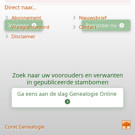
Direct naar...
Abonnement
Nieuwsbrief
Inloggen
Registreer nu
Vraag/antwoord
Contact
Disclaimer
Zoek naar uw voorouders en verwanten
in gepubliceerde stambomen
Ga eens aan de slag Genealogie Online
Coret Genealogie