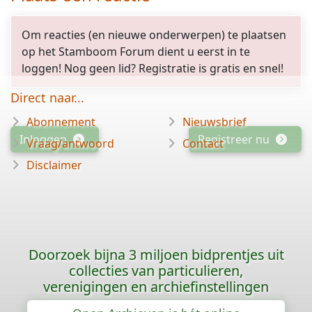
Om reacties (en nieuwe onderwerpen) te plaatsen
op het Stamboom Forum dient u eerst in te
loggen! Nog geen lid? Registratie is gratis en snel!
Direct naar...
Abonnement
Nieuwsbrief
Inloggen
Registreer nu
Vraag/antwoord
Contact
Disclaimer
Doorzoek bijna 3 miljoen bidprentjes uit
collecties van particulieren,
verenigingen en archiefinstellingen