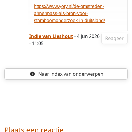
https://www.yory.nl/de-omstreden-
ahnenpass-als-bron-voor-
stamboomonderzoek-in-duitsland/
Indie van Lieshout
- 4 jun 2026
Reageer
- 11:05
Naar index
van onderwerpen
Plaats een reactie