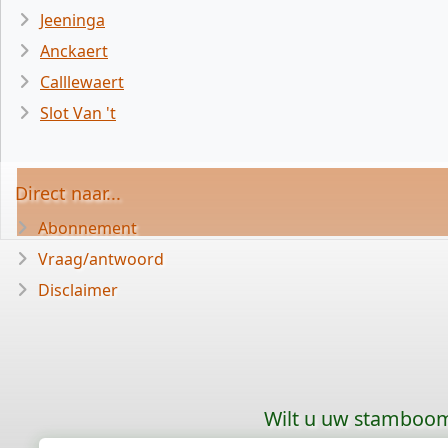
Jeeninga
Anckaert
Calllewaert
Slot Van 't
Direct naar...
Abonnement
Vraag/antwoord
Disclaimer
Wilt u uw stamboom 