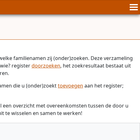
welke familienamen zij (onder)zoeken. Deze verzameling
wie? register
doorzoeken
, het zoekresultaat bestaat uit
ren.
namen die u (onder)zoekt
toevoegen
aan het register;
il een overzicht met overeenkomsten tussen de door u
t te wisselen en samen te werken!