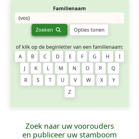
Familienaam
Zoeken
Opties tonen
of klik op de beginletter van een familienaam:
A
B
C
D
E
F
G
H
I
J
K
L
M
N
O
P
Q
R
S
T
U
V
W
X
Y
Z
Zoek naar uw voorouders
en publiceer uw stamboom