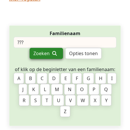
Familienaam
Zoeken
Opties tonen
of klik op de beginletter van een familienaam:
A
B
C
D
E
F
G
H
I
J
K
L
M
N
O
P
Q
R
S
T
U
V
W
X
Y
Z