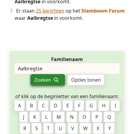
Aalbregtse
in voorkomt.
Er staan
25 berichten
op het
Stamboom Forum
waar
Aalbregtse
in voorkomt.
Familienaam
Zoeken
Opties tonen
of klik op de beginletter van een familienaam:
A
B
C
D
E
F
G
H
I
J
K
L
M
N
O
P
Q
R
S
T
U
V
W
X
Y