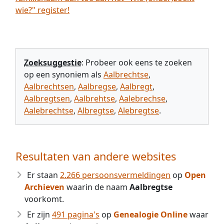
wie?" register!
Zoeksuggestie
: Probeer ook eens te zoeken
op een synoniem als
Aalbrechtse
,
Aalbrechtsen
,
Aalbregse
,
Aalbregt
,
Aalbregtsen
,
Aalbrehtse
,
Aalebrechse
,
Aalebrechtse
,
Albregtse
,
Alebregtse
.
Resultaten van andere websites
Er staan
2.266 persoonsvermeldingen
op
Open
Archieven
waarin de naam
Aalbregtse
voorkomt.
Er zijn
491 pagina's
op
Genealogie Online
waar