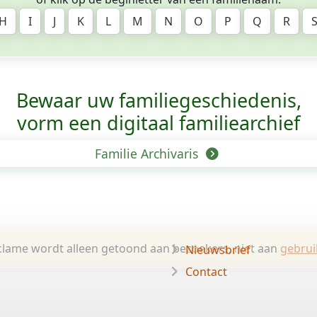
H
I
J
K
L
M
N
O
P
Q
R
Bewaar uw familie­geschiedenis,
vorm een digitaal familiearchief
Familie Archivaris
lame wordt alleen getoond aan bezoekers, niet aan
gebrui
Nieuwsbrief
Contact