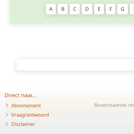
A
B
C
D
E
F
G
Direct naar...
Bovenstaande rec
Abonnement
Vraag/antwoord
Disclaimer