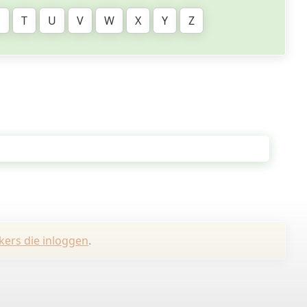
S
T
U
V
W
X
Y
Z
kers die inloggen
.