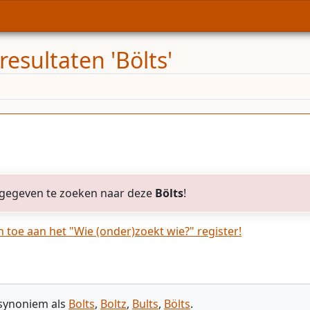
esultaten 'Bölts'
gegeven te zoeken naar deze
Bölts
!
toe aan het "Wie (onder)zoekt wie?" register!
 synoniem als
Bolts
,
Boltz
,
Bults
,
Bölts
.