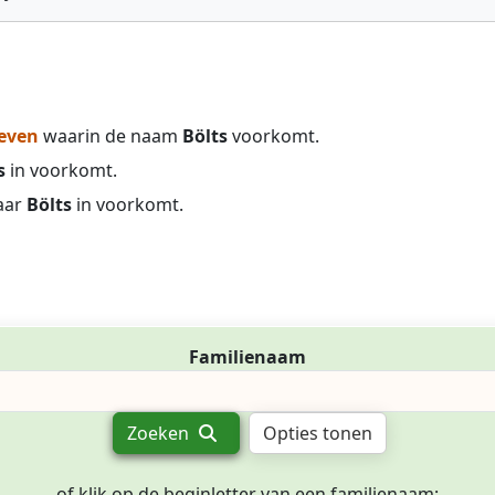
even
waarin de naam
Bölts
voorkomt.
s
in voorkomt.
aar
Bölts
in voorkomt.
Familienaam
Zoeken
Opties tonen
of klik op de beginletter van een familienaam: