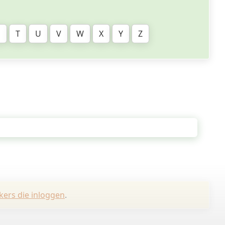
S
T
U
V
W
X
Y
Z
kers die inloggen
.