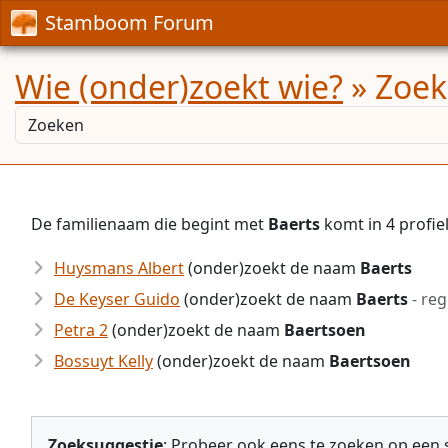
Stamboom Forum
Wie (onder)zoekt wie?
» Zoek
De familienaam die begint met
Baerts
komt in 4 profi
Huysmans Albert
(onder)zoekt de naam
Baerts
De Keyser Guido
(onder)zoekt de naam
Baerts
- reg
Petra 2
(onder)zoekt de naam
Baertsoen
Bossuyt Kelly
(onder)zoekt de naam
Baertsoen
Zoeksuggestie
: Probeer ook eens te zoeken op een