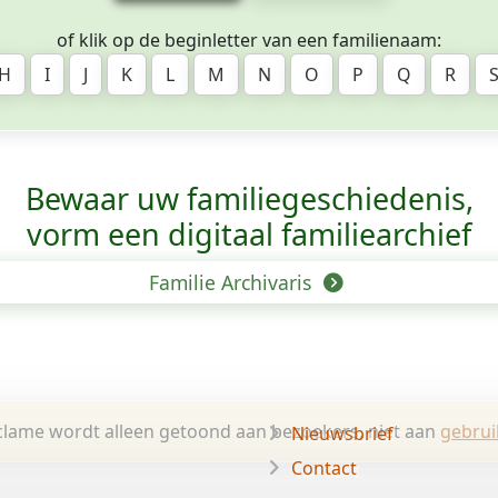
of klik op de beginletter van een familienaam:
H
I
J
K
L
M
N
O
P
Q
R
Bewaar uw familie­geschiedenis,
vorm een digitaal familiearchief
Familie Archivaris
lame wordt alleen getoond aan bezoekers, niet aan
gebrui
Nieuwsbrief
Contact