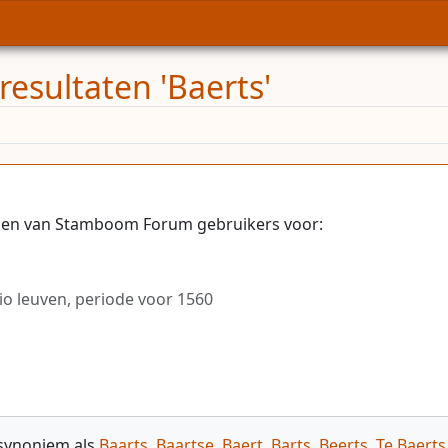
resultaten 'Baerts'
elen van Stamboom Forum gebruikers voor:
io leuven, periode voor 1560
 synoniem als
Baarts
,
Baartse
,
Baert
,
Barts
,
Beerts
,
Te Baerts