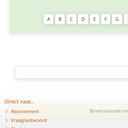
A
B
C
D
E
F
G
Direct naar...
Bovenstaande rec
Abonnement
Vraag/antwoord