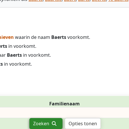
hieven
waarin de naam
Baerts
voorkomt.
rts
in voorkomt.
aar
Baerts
in voorkomt.
ts
in voorkomt.
Familienaam
Zoeken
Opties tonen