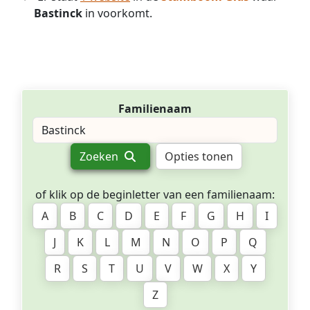
Bastinck
in voorkomt.
Familienaam
Zoeken
Opties tonen
of klik op de beginletter van een familienaam:
A
B
C
D
E
F
G
H
I
J
K
L
M
N
O
P
Q
R
S
T
U
V
W
X
Y
Z