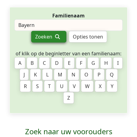
Familienaam
Zoeken
Opties tonen
of klik op de beginletter van een familienaam:
A
B
C
D
E
F
G
H
I
J
K
L
M
N
O
P
Q
R
S
T
U
V
W
X
Y
Z
Zoek naar uw voorouders