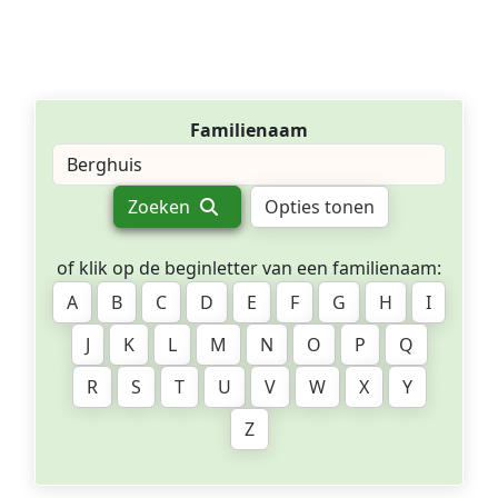
Familienaam
Zoeken
Opties tonen
of klik op de beginletter van een familienaam:
A
B
C
D
E
F
G
H
I
J
K
L
M
N
O
P
Q
R
S
T
U
V
W
X
Y
Z