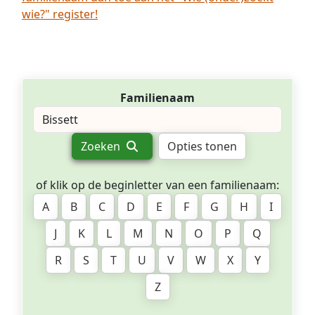
wie?" register!
Familienaam
Zoeken
Opties tonen
of klik op de beginletter van een familienaam:
A
B
C
D
E
F
G
H
I
J
K
L
M
N
O
P
Q
R
S
T
U
V
W
X
Y
Z