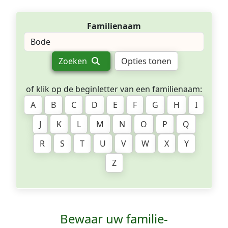
Familienaam
Zoeken
Opties tonen
of klik op de beginletter van een familienaam:
A
B
C
D
E
F
G
H
I
J
K
L
M
N
O
P
Q
R
S
T
U
V
W
X
Y
Z
Bewaar uw familie­