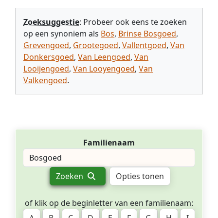
Zoeksuggestie
: Probeer ook eens te zoeken
op een synoniem als
Bos
,
Brinse Bosgoed
,
Grevengoed
,
Grootegoed
,
Vallentgoed
,
Van
Donkersgoed
,
Van Leengoed
,
Van
Looijengoed
,
Van Looyengoed
,
Van
Valkengoed
.
Familienaam
Zoeken
Opties tonen
of klik op de beginletter van een familienaam: