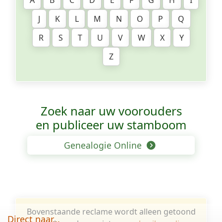
A
B
C
D
E
F
G
H
I
J
K
L
M
N
O
P
Q
R
S
T
U
V
W
X
Y
Z
Zoek naar uw voorouders
en publiceer uw stamboom
Genealogie Online
Bovenstaande reclame wordt alleen getoond
Direct naar...