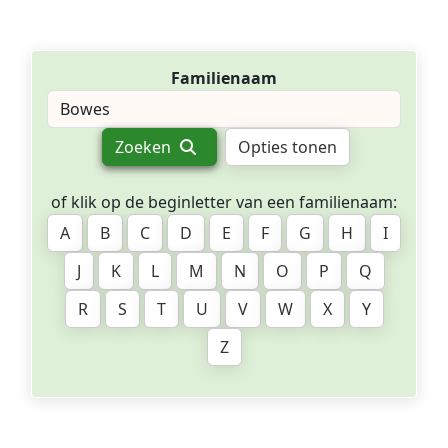
Familienaam
Zoeken
Opties tonen
of klik op de beginletter van een familienaam:
A
B
C
D
E
F
G
H
I
J
K
L
M
N
O
P
Q
R
S
T
U
V
W
X
Y
Z