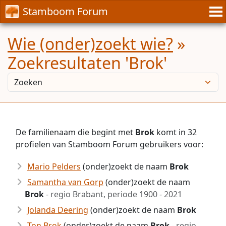
Stamboom Forum
Wie (onder)zoekt wie?
»
Zoekresultaten 'Brok'
De familienaam die begint met
Brok
komt in 32
profielen van Stamboom Forum gebruikers voor:
Mario Pelders
(onder)zoekt de naam
Brok
Samantha van Gorp
(onder)zoekt de naam
Brok
- regio Brabant, periode 1900 - 2021
Jolanda Deering
(onder)zoekt de naam
Brok
Ton Brok
(onder)zoekt de naam
Brok
- regio