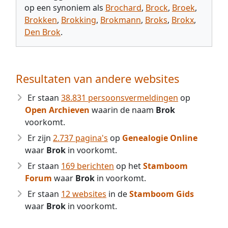
op een synoniem als
Brochard
,
Brock
,
Broek
,
Brokken
,
Brokking
,
Brokmann
,
Broks
,
Brokx
,
Den Brok
.
Resultaten van andere websites
Er staan
38.831 persoonsvermeldingen
op
Open Archieven
waarin de naam
Brok
voorkomt.
Er zijn
2.737 pagina's
op
Genealogie Online
waar
Brok
in voorkomt.
Er staan
169 berichten
op het
Stamboom
Forum
waar
Brok
in voorkomt.
Er staan
12 websites
in de
Stamboom Gids
waar
Brok
in voorkomt.