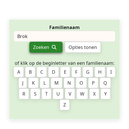
Familienaam
Zoeken
Opties tonen
of klik op de beginletter van een familienaam:
A
B
C
D
E
F
G
H
I
J
K
L
M
N
O
P
Q
R
S
T
U
V
W
X
Y
Z