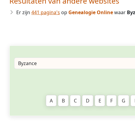
Resultaten van andere websites
Er zijn
441 pagina's
op
Genealogie Online
waar
By
A
B
C
D
E
F
G