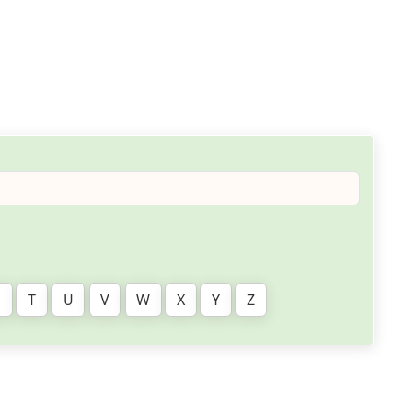
S
T
U
V
W
X
Y
Z