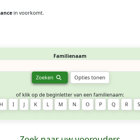
zance
in voorkomt.
Familienaam
Zoeken
Opties tonen
of klik op de beginletter van een familienaam:
H
I
J
K
L
M
N
O
P
Q
R
Zoek naar uw voorouders