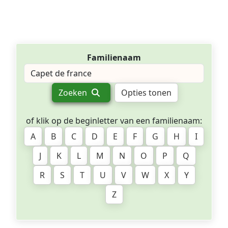
Familienaam
Zoeken
Opties tonen
of klik op de beginletter van een familienaam:
A
B
C
D
E
F
G
H
I
J
K
L
M
N
O
P
Q
R
S
T
U
V
W
X
Y
Z