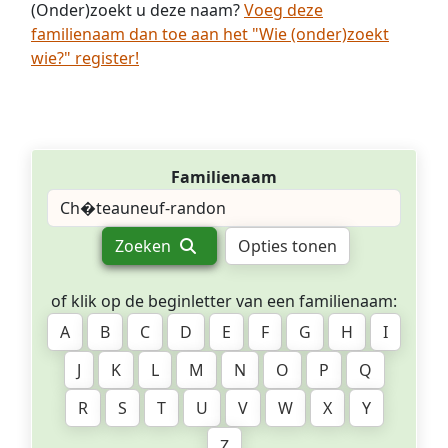
(Onder)zoekt u deze naam?
Voeg deze
familienaam dan toe aan het "Wie (onder)zoekt
wie?" register!
Familienaam
Zoeken
Opties tonen
of klik op de beginletter van een familienaam:
A
B
C
D
E
F
G
H
I
J
K
L
M
N
O
P
Q
R
S
T
U
V
W
X
Y
Z