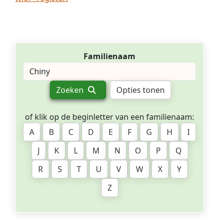
Familienaam
Zoeken
Opties tonen
of klik op de beginletter van een familienaam:
A
B
C
D
E
F
G
H
I
J
K
L
M
N
O
P
Q
R
S
T
U
V
W
X
Y
Z