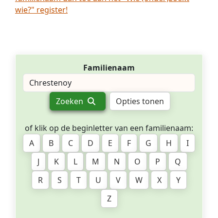
wie?" register!
Familienaam
Zoeken
Opties tonen
of klik op de beginletter van een familienaam:
A
B
C
D
E
F
G
H
I
J
K
L
M
N
O
P
Q
R
S
T
U
V
W
X
Y
Z